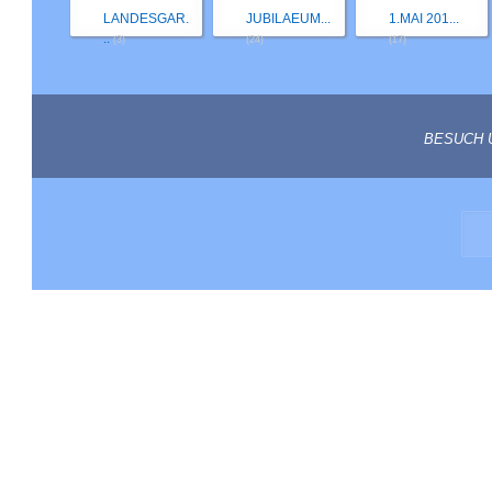
LANDESGAR.
JUBILAEUM...
1.MAI 201...
..
(3)
(24)
(17)
BESUCH 