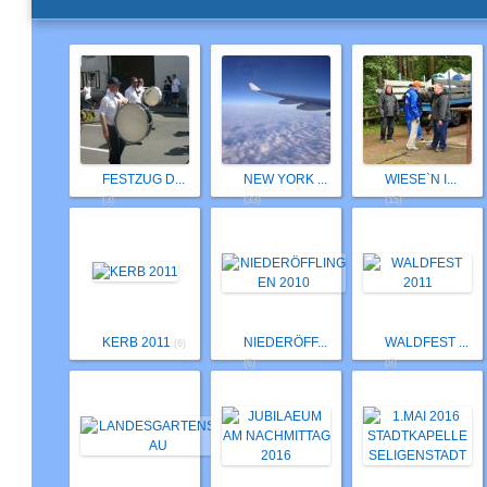
FESTZUG D...
NEW YORK ...
WIESE`N I...
(3)
(33)
(15)
KERB 2011
NIEDERÖFF...
WALDFEST ...
(6)
(6)
(8)